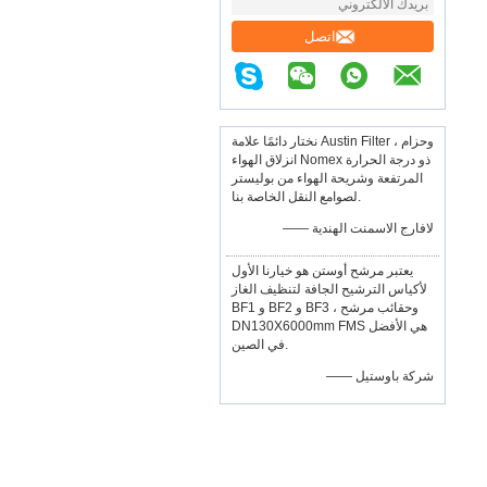
اتصل
نختار دائمًا علامة Austin Filter ، وحزام
انزلاق الهواء Nomex ذو درجة الحرارة
المرتفعة وشريحة الهواء من بوليستر
لصوامع النقل الخاصة بنا.
—— لافارج الاسمنت الهندية
يعتبر مرشح أوستن هو خيارنا الأول
لأكياس الترشيح الجافة لتنظيف الغاز
BF1 و BF2 و BF3 ، وحقائب مرشح
DN130X6000mm FMS هي الأفضل
في الصين.
—— شركة باوستيل