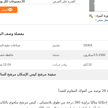
القدرة على العرض:
20 مجموعات لكل يوم
اتصل
رة كبيرة :
ضل سعر
مفصلة وصف الم
SS304
تطبيق:
صناعات تنقية المي
0.5-1500 ميكرون
صفقة:
حافظة خشب
10 أيام
وقت جرانت:
12-24 شهر
سفينة مرشح كيس
الإسكان مرشح السائ
,
دأ
وعاء مرشح الكيس العلوي المصمم ليمنحك إحكامًا مثاليًا بزاوية 360 درجة من طوق بلاستيكي ، كيس مرشح ملحوم بالك