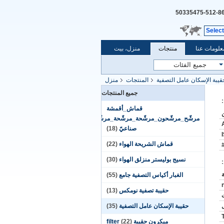
86-512-50335
Selec
علومات عنا
منتجات
منزل، بيت
قيبة الإسكان عامل التصفية
المنتجات
منزل
جميع المنتجات
قماش_أقمشة
مرشّح_مرشّحون_مرشّحة_مرشّحة_مرشّحات_ترشيحا
صناعيّ
(18)
قماش الشريحة الهواء
(22)
نسيج بوليستر منزلق الهواء
(30)
الغبار أكياس التصفية جامع
(55)
حقيبة تصفية نومكس
(13)
حقيبة الإسكان عامل التصفية
(35)
ميكرون حقيبة filter
(22)