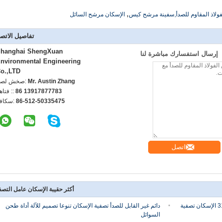
,
ولاذ المقاوم للصدأ,سفينة مرشح كيس
الإسكان مرشح السائل
تفاصيل الاتص
hanghai ShengXuan
إرسال استفسارك مباشرة لنا
nvironmental Engineering
o.,LTD
Mr. Austin Zhang
اتصل شخص
86 13917877783
الهاتف :
86-512-50335475
الفاكس
اتصل
أكثر حقيبة الإسكان عامل التصف
حقيبة تصفية كيس مدخل جانبي الكيميائية ، 316 الإسكان تصفية
دائم غير القابل للصدأ تصفية الإسكان تنوعا تصميم للآلة أداة طحن
السوائل