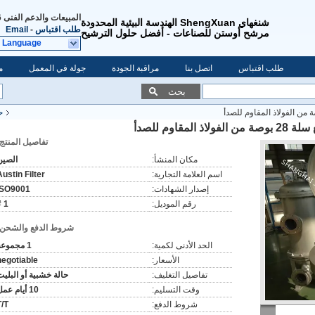
المبيعات والدعم الفنى
475
شنغهاي ShengXuan الهندسة البيئية المحدودة
طلب اقتباس
-
Email
مرشح أوستن للصناعات - أفضل حلول الترشيح
t Language
طلب اقتباس
اتصل بنا
مراقبة الجودة
جولة في المعمل
م
بحث
ح
اوم للصدأ
تفاصيل المنتج:
مكان المنشأ:
الصين
اسم العلامة التجارية:
Austin Filter
إصدار الشهادات:
ISO9001
رقم الموديل:
1 #
شروط الدفع والشحن:
الحد الأدنى لكمية:
1 مجموعة
الأسعار:
negotiable
تفاصيل التغليف:
حالة خشبية أو البليت
وقت التسليم:
10 أيام عمل
شروط الدفع:
T/T