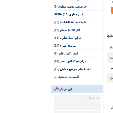
خرطوشة تصفية مطوي
(9)
فلتر مطوي HEPA
(34)
شبكة طباعة الشاشة
(23)
pulse jet صمام
(16)
نتج
حزام النقل تفلون
(11)
مرشح الهواء
(14)
اه
قفص كيس فلتر
(9)
ية
حزام شبكة البوليستر
(14)
اضغط على مرشح قماش
(15)
المعدات المعدنية
(2)
ل
ابن دردش الآن
امل