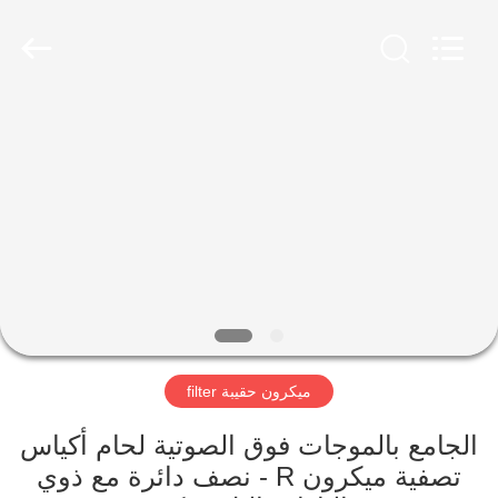
Shanghai
ShengXuan
Environmental
Engineering
Co.,LTD.
All
Rights
Reserved.
منزل،
Developed
by
ECER
بيت
منتجات
معلومات
عنا
ميكرون حقيبة filter
جولة
في
الجامع بالموجات فوق الصوتية لحام أكياس
تصفية ميكرون R - نصف دائرة مع ذوي
المعمل