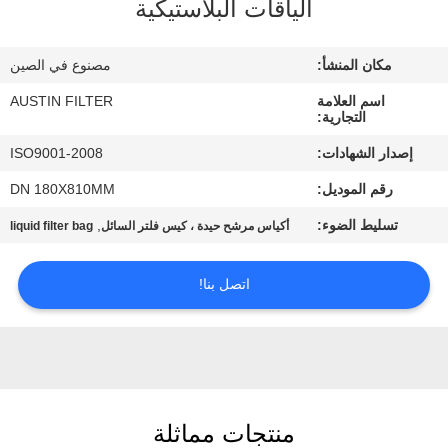
الياقات البلاستيكية
مراقبة
مكان المنشأ:
مصنوع في الصين
الجودة
اسم العلامة
AUSTIN FILTER
التجارية:
اتصل
إصدار الشهادات:
ISO9001-2008
بنا
رقم الموديل:
DN 180X810MM
تسليط الضوء:
,
أكياس مرشح حيدة ، كيس فلتر السائل
liquid filter bag
اطلب
اقتباس
اتصل بنا!
خريطة
الموقع
منتجات مماثلة
PRIVACY