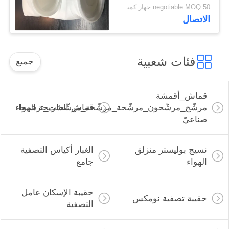
negotiable MOQ:50 جهاز كمبيوتر شخصى
الاتصال
فئات شعبية
جميع
قماش_أقمشة
مرشّح_مرشّحون_مرشّحة_مرشّحة_مرشّحات_ترشيحا
قماش الشريحة الهواء
صناعيّ
نسيج بوليستر منزلق
الغبار أكياس التصفية
الهواء
جامع
حقيبة الإسكان عامل
حقيبة تصفية نومكس
التصفية