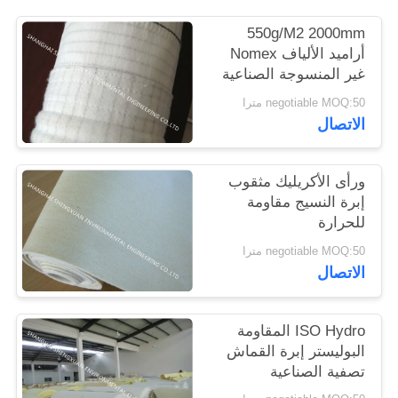
POLICY
550g/M2 2000mm
أراميد الألياف Nomex
غير المنسوجة الصناعية
ملابس المرشح لN.R.
negotiable MOQ:50 مترا
مورفي جمع الغبار
الاتصال
المستخدمة
ورأى الأكريليك مثقوب
إبرة النسيج مقاومة
للحرارة
negotiable MOQ:50 مترا
الاتصال
ISO Hydro المقاومة
البوليستر إبرة القماش
تصفية الصناعية