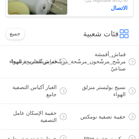
negotiable MOQ:50 مترا
الاتصال
فئات شعبية
جميع
قماش_أقمشة
مرشّح_مرشّحون_مرشّحة_مرشّحة_مرشّحات_ترشيحا
قماش الشريحة الهواء
صناعيّ
نسيج بوليستر منزلق
الغبار أكياس التصفية
الهواء
جامع
حقيبة الإسكان عامل
حقيبة تصفية نومكس
التصفية
ميكرون حقيبة filter
خرطوشة تصفية مطوي