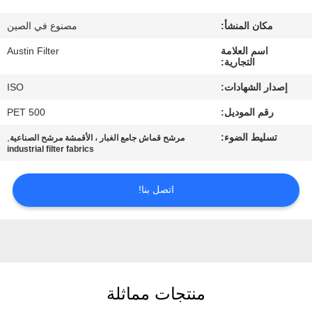
مكان المنشأ:
مصنوع في الصين
مراقبة
اسم العلامة
Austin Filter
الجودة
التجارية:
إصدار الشهادات:
ISO
اتصل
رقم الموديل:
PET 500
بنا
تسليط الضوء:
,
مرشح قماش جامع الغبار ، الأقمشة مرشح الصناعية
industrial filter fabrics
اطلب
اقتباس
اتصل بنا!
خريطة
الموقع
منتجات مماثلة
PRIVACY