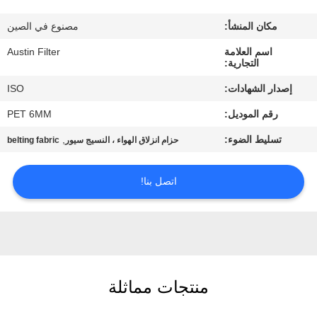
مكان المنشأ:
مصنوع في الصين
مراقبة
اسم العلامة
Austin Filter
الجودة
التجارية:
إصدار الشهادات:
ISO
اتصل
رقم الموديل:
PET 6MM
بنا
تسليط الضوء:
,
حزام انزلاق الهواء ، النسيج سيور
belting fabric
اطلب
اتصل بنا!
اقتباس
خريطة
الموقع
منتجات مماثلة
PRIVACY