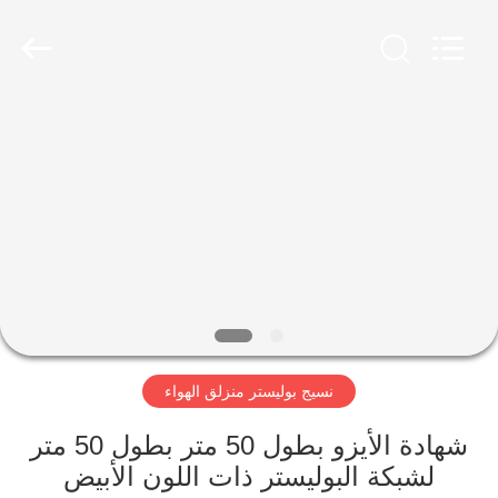
ShengXuan
Environmental
Engineering
Co.,LTD.
All
Rights
Reserved.
Developed
منزل،
by
ECER
بيت
منتجات
معلومات
عنا
نسيج بوليستر منزلق الهواء
جولة
في
شهادة الأيزو بطول 50 متر بطول 50 متر
لشبكة البوليستر ذات اللون الأبيض
المعمل