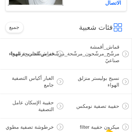
الاتصال
فئات شعبية
جميع
قماش_أقمشة
مرشّح_مرشّحون_مرشّحة_مرشّحة_مرشّحات_ترشيحا
قماش الشريحة الهواء
صناعيّ
نسيج بوليستر منزلق
الغبار أكياس التصفية
الهواء
جامع
حقيبة الإسكان عامل
حقيبة تصفية نومكس
التصفية
ميكرون حقيبة filter
خرطوشة تصفية مطوي