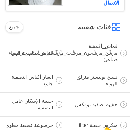
الاتصال
فئات شعبية
جميع
قماش_أقمشة
مرشّح_مرشّحون_مرشّحة_مرشّحة_مرشّحات_ترشيحا
قماش الشريحة الهواء
صناعيّ
نسيج بوليستر منزلق
الغبار أكياس التصفية
الهواء
جامع
حقيبة الإسكان عامل
حقيبة تصفية نومكس
التصفية
ميكرون حقيبة filter
خرطوشة تصفية مطوي