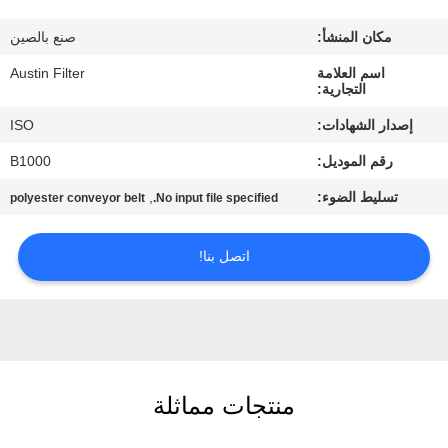
مكان المنشأ:
صنع بالصين
مراقبة
اسم العلامة
Austin Filter
الجودة
التجارية:
إصدار الشهادات:
ISO
اتصل
رقم الموديل:
B1000
بنا
تسليط الضوء:
,
polyester conveyor belt
No input file specified.
اطلب
اتصل بنا!
اقتباس
خريطة
الموقع
منتجات مماثلة
PRIVACY