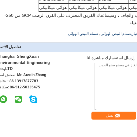
نيكي
هوائي ميكانيكي
هوائي ميكانيكي
هوائي ميكانيكي
لقد بدأنا الآن تصميمنا في نظام GCP الرطب والجاف ، وسيساعدك الفريق المحترف على الفرن الرطب GCP من 250-
,
ار,صمام النبض الهوائي
صمام النبض الهوائي
تفاصيل الاتص
hanghai ShengXuan
إرسال استفسارك مباشرة لنا
nvironmental Engineering
o.,LTD
Mr. Austin Zhang
اتصل شخص
86 13917877783
الهاتف :
86-512-50335475
الفاكس
اتصل