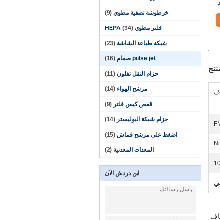
خرطوشة تصفية مطوي
(9)
فلتر مطوي HEPA
(34)
شبكة طباعة الشاشة
(23)
pulse jet صمام
(16)
نتج
حزام النقل تفلون
(11)
مرشح الهواء
(14)
قفص كيس فلتر
(9)
حزام شبكة البوليستر
(14)
F
اضغط على مرشح قماش
(15)
المعدات المعدنية
(2)
10
ابن دردش الآن
ئي
عة الحديد في الخطوة الأولى. يختار كل منهم نظام GCP الجاف