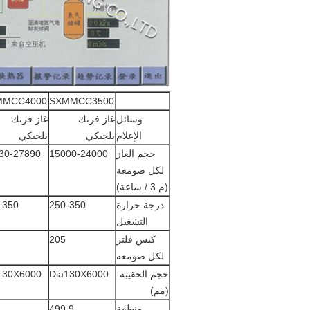
MMCC4000
SXMMCC3500
وسائل
غاز فرنك
غاز فرنك
الإعلام
بلجيكي
بلجيكي
حجم الغاز
15000-24000
30-27890
لكل صومعة
(م 3 / ساعة)
درجة حرارة
250-350
-350
التشغيل
كيس فلتر
205
لكل صومعة
حجم الحقيبة
Dia130X6000
130X6000
(مم)
منطقة
499.9