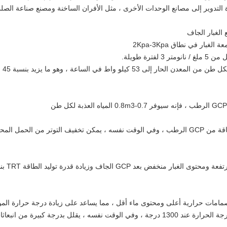
دة التدوير إلى مصانع الوحدات الأخرى ، مثل الأفران الساخنة ومصنع صناعة الصل
 الغبار الجاف
بار في نطاق 2Kpa-3Kpa
رة طويلة.
يمكن أن يصل متوسط ​​سعة TRT السنوية لكل طن من 
يتم حفظ 98.5 ٪ من الاستهلاك السنوي للطاقة من GCP الرطب ، وفي الوقت نفسه ، يمكن تخفيف التوتر من الحمل ال
ضياع ضغط الغاز منخفض ودرجة الحرارة مرتفع
يف بعد GCP الجاف على صمامات حرارية أعلى ومحتوى ماء أقل ، مما يساعد على زيادة درجة حرارة الم
الساخن ، ويحقق الاستقرار طويل المدى لدرجة الحرارة عند 1300 درجة ، وفي الوقت نفسه ، يقلل بدرجة كبيرة من انبع