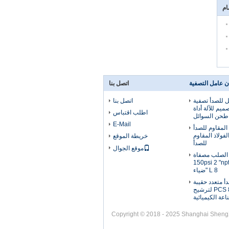
ن عامل التصفية
اتصل بنا
بل للصدأ تصفية
اتصل بنا
ميم للآلة أداة
اطلب اقتباس
طحن السوائل
E-Mail
المقاوم للصدأ
 من الفولاذ المقاوم
خريطة الموقع
للصدأ
موقع الجوال
الصلب مصفاة
إسكان 150psi 2 "npt 38"
L 8 "ضياء
دأ متعدد حقيبة
تصفية الإسكان 2-8 PCS لترشيح
اعة الكيميائية
Copyright © 2018 - 2025 Shanghai ShengXuan