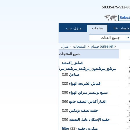
86-512-50335
Selec
علومات عنا
منتجات
منزل، بيت
pulse jet صمام
المنتجات
منزل
جميع المنتجات
قماش_أقمشة
مرشّح_مرشّحون_مرشّحة_مرشّحة_مرشّحات_ترشيحا
صناعيّ
(18)
قماش الشريحة الهواء
(22)
نسيج بوليستر منزلق الهواء
(30)
الغبار أكياس التصفية جامع
(55)
حقيبة تصفية نومكس
(13)
ّ
حقيبة الإسكان عامل التصفية
(35)
ميكرون حقيبة filter
(22)