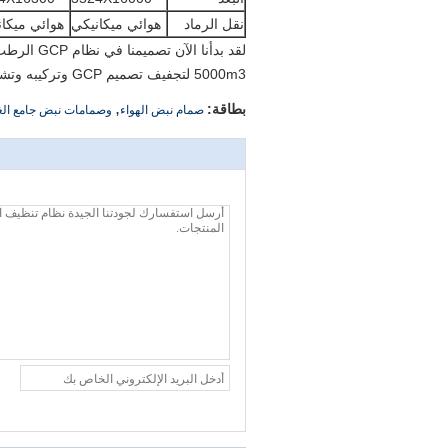
نقل الرماد
هوائي ميكانيكي
هوائي ميكا
5000m3 لتجفيف تصميم GCP وتركيبه وتشغيله.
,
بطاقة:
صمام نبض الهواء
وصمامات نبض جامع الغب