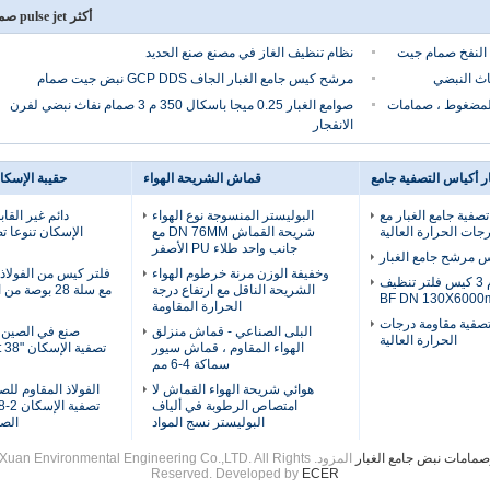
أكثر pulse jet صمام
نظام تنظيف الغاز في مصنع صنع الحديد
اث النبضي
مرشح كيس جامع الغبار الجاف GCP DDS نبض جيت صمام
لهواء المضغوط ، صمامات
صوامع الغبار 0.25 ميجا باسكال 350 م 3 صمام نفاث نبضي لفرن
الانفجار
ار أكياس التصفية جامع
قماش الشريحة الهواء
حقيبة الإسكا
صفية جامع الغبار مع
البوليستر المنسوجة نوع الهواء
دائم غير القا
جات الحرارة العالية
شريحة القماش DN 76MM مع
الإسكان تنوعا تص
جانب واحد طلاء PU الأصفر
 مرشح جامع الغبار
وخفيفة الوزن مرنة خرطوم الهواء
فلتر كيس من الفولاذ 
320-2000 م 3 كيس فلتر تنظيف
الشريحة الناقل مع ارتفاع درجة
مع سلة 28 بوصة
الحرارة المقاومة
صفية مقاومة درجات
البلى الصناعي - قماش منزلق
صنع في الصين 
الحرارة العالية
الهواء المقاوم ، قماش سيور
تصفية ال
سماكة 4-6 مم
هوائي شريحة الهواء القماش لا
الفولاذ المقاوم للص
امتصاص الرطوبة في ألياف
البوليستر نسج المواد
الصن
صمامات نبض جامع الغبار
المزود.  Environmental Engineering Co.,LTD. All Rights
Reserved. Developed by
ECER