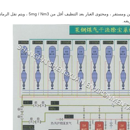
إن تشغيل المعدات الكلية لـ GCP الجاف آمن ومستقر ، ومحتوى الغبار بعد التنظيف أقل من 5mg / Nm3 ، ويتم نقل الرم
يغه.