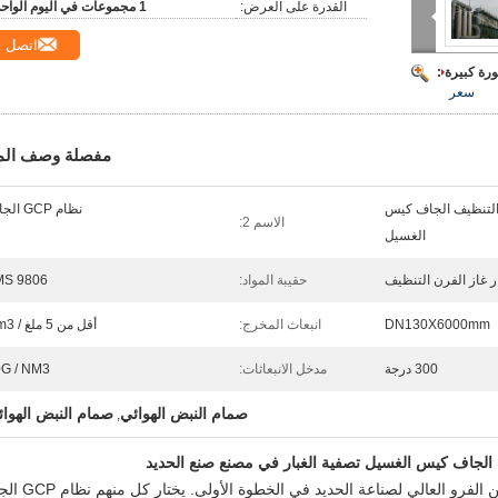
القدرة على العرض:
1 مجموعات في اليوم الواحد
اتصل
رة كبيرة :
سعر
مفصلة وصف الم
furan نظام التنظيف الجاف كيس
نظام GCP الجاف
الاسم 2:
الغسيل
ر غاز الفرن التنظيف
حقيبة المواد:
MS 9806
DN130X6000mm
انبعاث المخرج:
أقل من 5 ملغ / Nm3
300 درجة
مدخل الانبعاثات:
G / NM3
صمام النبض الهوائي
صمام النبض الهوا
,
في الصين ، لدينا أكثر من 1000 مجموعة من الفرو العالي لصنا