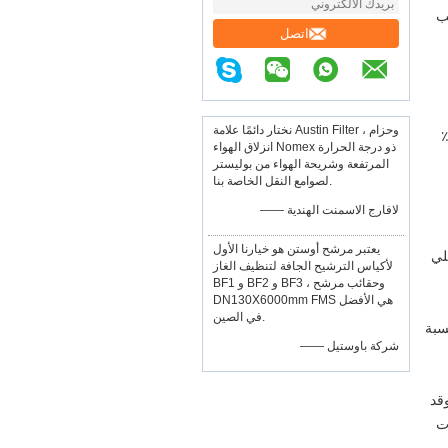
ب
اتصل
نختار دائمًا علامة Austin Filter ، وحزام
المعدن الحار إلى 53 كيلو واط في الساعة ، وهو ما يزيد بنسبة 45 ٪
انزلاق الهواء Nomex ذو درجة الحرارة
المرتفعة وشريحة الهواء من بوليستر
لصوامع النقل الخاصة بنا.
—— لافارج الاسمنت الهندية
يعتبر مرشح أوستن هو خيارنا الأول
محلي
لأكياس الترشيح الجافة لتنظيف الغاز
BF1 و BF2 و BF3 ، وحقائب مرشح
DN130X6000mm FMS هي الأفضل
في الصين.
ة ومحتوى الغبار منخفض بعد GCP الجاف وزيادة قدرة توليد الطاقة TRT بنسبة
—— شركة باوستيل
وقد
اثات