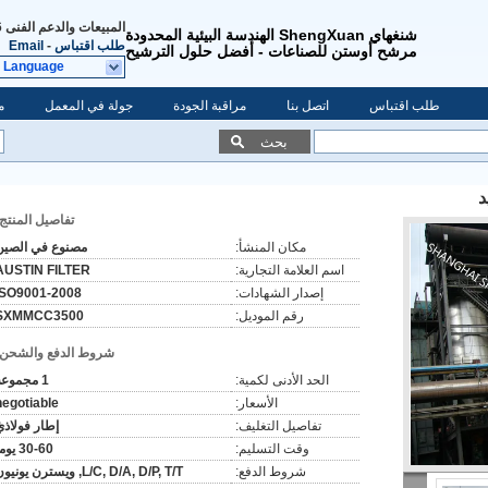
المبيعات والدعم الفنى
475
شنغهاي ShengXuan الهندسة البيئية المحدودة
طلب اقتباس
-
Email
مرشح أوستن للصناعات - أفضل حلول الترشيح
t Language
طلب اقتباس
اتصل بنا
مراقبة الجودة
جولة في المعمل
م
بحث
د
تفاصيل المنتج:
مكان المنشأ:
مصنوع في الصين
اسم العلامة التجارية:
AUSTIN FILTER
إصدار الشهادات:
ISO9001-2008
رقم الموديل:
SXMMCC3500
شروط الدفع والشحن:
الحد الأدنى لكمية:
1 مجموعة
الأسعار:
negotiable
تفاصيل التغليف:
إطار فولاذي
وقت التسليم:
30-60 يوما
شروط الدفع:
L/C, D/A, D/P, T/T, ويسترن يونيون