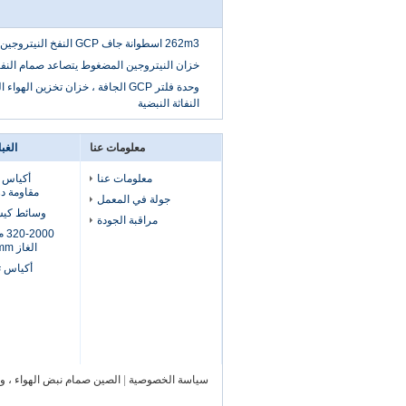
262m3 اسطوانة جاف GCP النفخ النيتروجين النفخ صمام جيت
خزان النيتروجين المضغوط يتصاعد صمام النف
وحدة فلتر GCP الجافة ، خزان تخزين ا
النفاثة النبضية
معلومات عنا
الغب
معلومات عنا
أكياس ت
مقاومة در
جولة في المعمل
وسائط كيس
مراقبة الجودة
الغاز BF DN 130X6000mm
أكياس ت
سياسة الخصوصية
|
الصين صمام نبض الهواء ، و