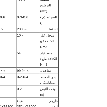
الترشيح
(m2)
السرعة (م /
0،3-0،6
-0،6
م)
الضغط
<2000
<2000
مدخل غبار
<10
الكثافة g /
Nm3
منفذ غبار
<5
الكثافة ملغ /
Nm3
نجاعة ٪
> 99.9٪
> 99.9٪
نبض الضغط
0،2-0،4
-0،4
ميغاباسكال
وقت النبض
0.2
(s)
خارجي
ضياء
ض
البعد
3524X16000
4X16300