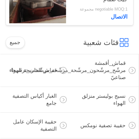
negotiable MOQ:1 مجموعة
الاتصال
فئات شعبية
جميع
قماش_أقمشة
مرشّح_مرشّحون_مرشّحة_مرشّحة_مرشّحات_ترشيحا
قماش الشريحة الهواء
صناعيّ
نسيج بوليستر منزلق
الغبار أكياس التصفية
الهواء
جامع
حقيبة الإسكان عامل
حقيبة تصفية نومكس
التصفية