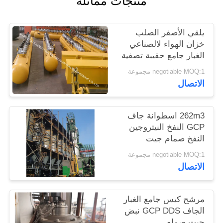
منتجات مماثلة
POLICY
يلقي الأصفر الصلب
خزان الهواء لالصناعي
الغبار جامع حقيبة تصفية
الإسكان
negotiable MOQ:1 مجموعة
الاتصال
262m3 اسطوانة جاف
GCP النفخ النيتروجين
النفخ صمام جيت
negotiable MOQ:1 مجموعة
الاتصال
مرشح كيس جامع الغبار
الجاف GCP DDS نبض
جيت صمام