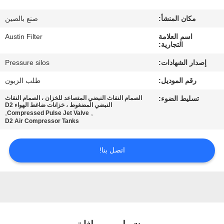
مكان المنشأ:
صنع بالصين
مراقبة
اسم العلامة
Austin Filter
الجودة
التجارية:
إصدار الشهادات:
Pressure silos
اتصل
رقم الموديل:
طلب الزبون
بنا
تسليط الضوء:
الصمام النفاث النبضي المتصاعد للخزان ، الصمام النفاث
النبضي المضغوط ، خزانات ضاغط الهواء D2
,
,
Compressed Pulse Jet Valve
اطلب
D2 Air Compressor Tanks
اقتباس
اتصل بنا!
خريطة
الموقع
PRIVACY