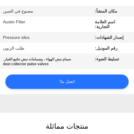
مكان المنشأ:
مصنوع في الصين
مراقبة
اسم العلامة
Austin Filter
الجودة
التجارية:
إصدار الشهادات:
Pressure silos
اتصل
رقم الموديل:
طلب الزبون
بنا
تسليط الضوء:
,
صمام نبض الهواء ، وصمامات نبض جامع الغبار
dust collector pulse valves
اطلب
اقتباس
اتصل بنا!
خريطة
الموقع
منتجات مماثلة
PRIVACY