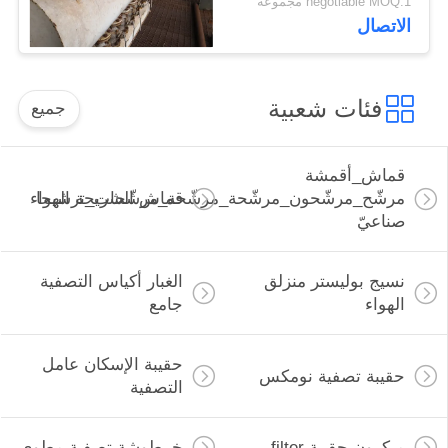
negotiable MOQ:1 مجموعة
الاتصال
فئات شعبية
جميع
قماش_أقمشة
مرشّح_مرشّحون_مرشّحة_مرشّحة_مرشّحات_ترشيحا
قماش الشريحة الهواء
صناعيّ
نسيج بوليستر منزلق
الغبار أكياس التصفية
الهواء
جامع
حقيبة الإسكان عامل
حقيبة تصفية نومكس
التصفية
ميكرون حقيبة filter
خرطوشة تصفية مطوي