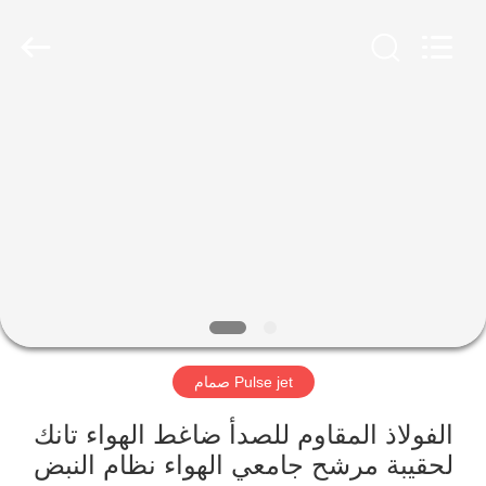
Shanghai
ShengXuan
Environmental
Engineering
Co.,LTD.
All
Rights
Reserved.
منزل،
Developed
by
ECER
بيت
منتجات
معلومات
عنا
Pulse jet صمام
جولة
في
الفولاذ المقاوم للصدأ ضاغط الهواء تانك
لحقيبة مرشح جامعي الهواء نظام النبض
المعمل